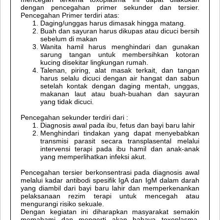
dengan pencegahan primer sekunder dan tersier.
Pencegahan Primer terdiri atas:
Daging/unggas harus dimasak hingga matang.
Buah dan sayuran harus dikupas atau dicuci bersih
sebelum di makan
Wanita hamil harus menghindari dan gunakan
sarung tangan untuk membersihkan kotoran
kucing disekitar lingkungan rumah.
Talenan, piring, alat masak terkait, dan tangan
harus selalu dicuci dengan air hangat dan sabun
setelah kontak dengan daging mentah, unggas,
makanan laut atau buah-buahan dan sayuran
yang tidak dicuci.
Pencegahan sekunder terdiri dari :
Diagnosis awal pada ibu, fetus dan bayi baru lahir
Menghindari tindakan yang dapat menyebabkan
transmisi parasit secara transplasental melalui
intervensi terapi pada ibu hamil dan anak‐anak
yang memperlihatkan infeksi akut.
Pencegahan tersier berkonsentrasi pada diagnosis awal
melalui kadar antibodi spesifik IgA dan IgM dalam darah
yang diambil dari bayi baru lahir dan memperkenankan
pelaksanaan rezim terapi untuk mencegah atau
mengurangi risiko sekuale.
Dengan kegiatan ini diharapkan masyarakat semakin
memahami dan mengerti akan bahaya toxoplasma.