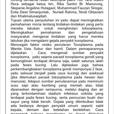
Hura sebagai ketua tim, Rika Sartini Br Manurung,
Stepanie Angeline Hutagaol, Muhammad Fauzan Siregar,
Evita Dewi Simanjuntak, Nurlaili Rahma, Nindi Oktaviani
dan Khalimatusaqdiah.
Tujuan utama penyuluhan ini yaitu dapat meningkatkan
pemahaman moria tentang tindakan-tindakan yang perlu
mereka lakukan untuk menghindari toksoplasma.
Meningkatkan pemahaman dan pengetahuan
masyarakat mengenai tindakan yang harus mereka
lakukan jika mengalami gejala penyakit toxoplasma.
Mencegah faktor resiko penularan Toxoplasma pada
Wanita Usia Subur dan hamil. Dalam pemaparannya
dijelaskan : Cara mengenali sumber penyakit
toxoplasma, yaitu sejenis parasit toxoplasma gondii yang
kemungkinan terdapat dimana saja, salah satunya ialah
pada feses kucing. Lalu dijelaskan juga bahwa
perkembangbiakan toxoplasma gondi mempunyai 2 fase,
yaitu seksual (terjadi pada usus kucing) dan aseksual
(jika ditemukan parasit toksoplasma pada hewan dan
manusia). Adapun sumber penularannya yaitu meminum
susu sapi atau kambing yang mentah atau tidak
dipanaskan dengan sempurna, melalui daging dan air
yang terkontaminasi stadium infeksius ookista yang
terdapat pada feses kucing, serta pencucian buah dan
sayur yang tidak bersih. Gejala yang ditimbulkan tidak
ada bedanya dengan penyakit umum seperti; sakit
kepala, demam dan kelelahan berlebihan. Cara
mencegah terkena toxoplasma ini dapat dilakukan