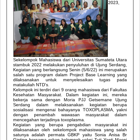
2023,
Sekelompok Mahasiswa dari Universitas Sumateta Utara
stambuk 2022 melakukan penyuluhan di Ujung Serdang,
Kegiatan yang berlangsung Senin (5/6/22) ini merupakan
salah satu program dalam Project Base Learning yang
dilaksanakan untuk menyelesaikan tugas pada
matakuliah NTD's.
Kelompok ini terdiri dari 9 orang mahasiswa dari Fakultas
Kesehatan Masyarakat. Dalam kegiatan ini, mereka
bekerja sama dengan Moria PJJ Getsemane Ujung
Serdang dalam melaksanakan kegiatan berupa
sosialisasi mengenai bahayanya TOXOPLASMA, yakni
dengan penambah wawasan masyarakat dalam
mencegahan terjadinya toxoplasma.
Kegiatan yang berupa pengabdian masyarakat ini
dilaksanakan oleh sekelompok mahasiswa yang salah
satunya adalah permata GBKP yaitu Sonia Anisa Br
Ginting bersama rekan kelompok yakni Tuti Yanti Masni