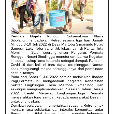
Permata Majelis Runggun Sukamakmur Klasis
Sibolangit,mengadakan Retret selama tiga hari Jumat-
Minggu 8-10 Juli 2022 di Desa Martoba Simanindo Pulau
Samosir Lake Toba yang titik lokasinya di Pantai Tirta
Momi Inn. Salah seorang unsur Pengurus Permata
Runggun Nespri Sinulingga menuturkan, bahwa Kegiatan
ini sudah cukup lama tertunda sebagai dampak Pandemi
Covid-19 dan kali ini baru dapat terselenggara.Namun
tidak mengurangi makna sesungguhnya dari pembinaan
spritualitasnya.
Pada hari Sabtu 9 Juli 2022 setelah melakukan Ibadah
Pagi,Permata ini mengadakan Kegiatan Kebersihan
Sekitar Lingkungan Desa Martoba Simanindo Dan
sekaligus mengimplementasikan Sasaran Tahun Gereja
2022 Kreatif Merawat Lingkungan.Juga Permata
menyerahkan tong sampah kepada masyarakat Desa ini
untuk difungsikan.
Demikian pula dalam memeriahkan suasana Retret untuk
menjalin rasa solidaritas dan interaksi komunikatif antar
Permata,agar tidak hanya tercipta sebatas hubungan