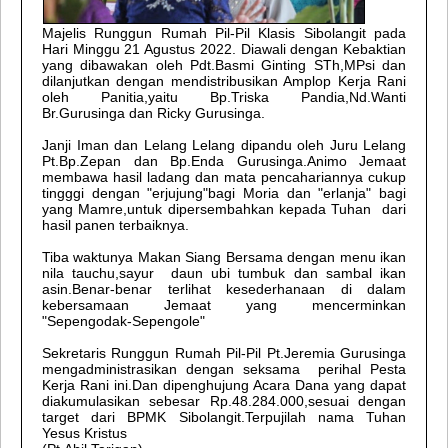
Majelis Runggun Rumah Pil-Pil Klasis Sibolangit pada
Hari Minggu 21 Agustus 2022. Diawali dengan Kebaktian
yang dibawakan oleh Pdt.Basmi Ginting STh,MPsi dan
dilanjutkan dengan mendistribusikan Amplop Kerja Rani
oleh Panitia,yaitu Bp.Triska Pandia,Nd.Wanti
Br.Gurusinga dan Ricky Gurusinga.
Janji Iman dan Lelang Lelang dipandu oleh Juru Lelang
Pt.Bp.Zepan dan Bp.Enda Gurusinga.Animo Jemaat
membawa hasil ladang dan mata pencahariannya cukup
tingggi dengan "erjujung"bagi Moria dan "erlanja" bagi
yang Mamre,untuk dipersembahkan kepada Tuhan dari
hasil panen terbaiknya.
Tiba waktunya Makan Siang Bersama dengan menu ikan
nila tauchu,sayur daun ubi tumbuk dan sambal ikan
asin.Benar-benar terlihat kesederhanaan di dalam
kebersamaan Jemaat yang mencerminkan
"Sepengodak-Sepengole"
Sekretaris Runggun Rumah Pil-Pil Pt.Jeremia Gurusinga
mengadministrasikan dengan seksama perihal Pesta
Kerja Rani ini.Dan dipenghujung Acara Dana yang dapat
diakumulasikan sebesar Rp.48.284.000,sesuai dengan
target dari BPMK Sibolangit.Terpujilah nama Tuhan
Yesus Kristus