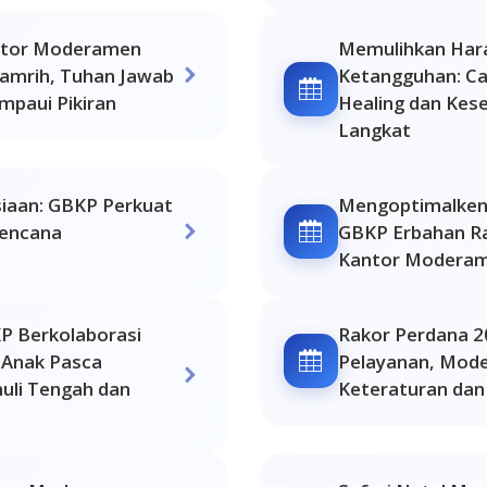
antor Moderamen
Memulihkan Ha
amrih, Tuhan Jawab
Ketangguhan: C
mpaui Pikiran
Healing dan Kese
Langkat
iaan: GBKP Perkuat
Mengoptimalken
bencana
GBKP Erbahan Ra
Kantor Modera
P Berkolaborasi
Rakor Perdana 2
 Anak Pasca
Pelayanan, Mod
nuli Tengah dan
Keteraturan dan