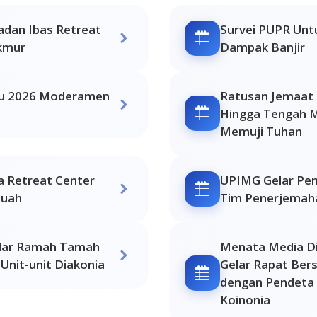
sadan Ibas Retreat
Survei PUPR Unt
kmur
Dampak Banjir
u 2026 Moderamen
Ratusan Jemaat H
Hingga Tengah M
Memuji Tuhan
 Retreat Center
UPIMG Gelar Pe
Buah
Tim Penerjemaha
elar Ramah Tamah
Menata Media D
nit-unit Diakonia
Gelar Rapat Ber
dengan Pendeta 
Koinonia