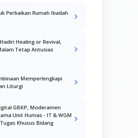
uk Perbaikan Rumah Ibadah
adiri Healing or Revival,
alam Tetap Antusias
mbinaan Memperlengkapi
n Liturgi
igital GBKP, Moderamen
sama Unit Humas - IT & WGM
Tugas Khusus Bidang